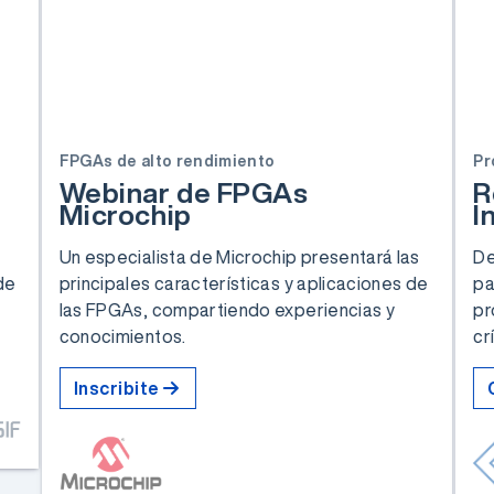
FPGAs de alto rendimiento
Pr
Webinar de FPGAs
R
Microchip
I
Un especialista de Microchip presentará las
De
de
principales características y aplicaciones de
pa
las FPGAs, compartiendo experiencias y
pr
conocimientos.
cr
Inscribite