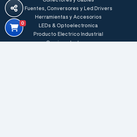
Fuentes, Conversores y Led Drivers
Herramientas y Accesorios
0
LEDs & Optoelectronica
Producto Electrico Industrial
Semiconductores
Sensores
Fabricantes
Explorar todos
Somos Electrónica Elemon®
Conózcanos mejor
Sucursales
Buenos Aires
Capdevila 2707
C.P.: C1431FKA