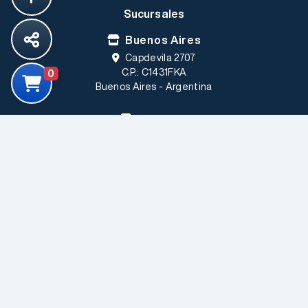
Sucursales
Buenos Aires
Capdevila 2707
C.P.: C1431FKA
0
Buenos Aires - Argentina
Córdoba
Rufino Cuervo 1085 Loc.5
Barrio Las Rosas
C.P.: X5009GAA
Córdoba - Argentina
S.A.
©2006-2026—Electrónica Elemon
Todos los derechos reservados