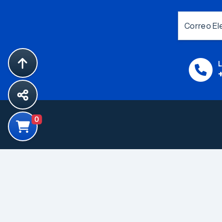
Correo El
L
0
Productos
Componentes
Electromecanicos
Componentes para
Proteccion
Componentes Pasivos