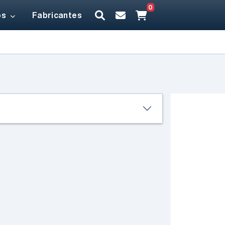
0
os
Fabricantes
Un desarrollo de
Electrónica Elemon®
EESA IOT V2 -
MAIN & SHIELD