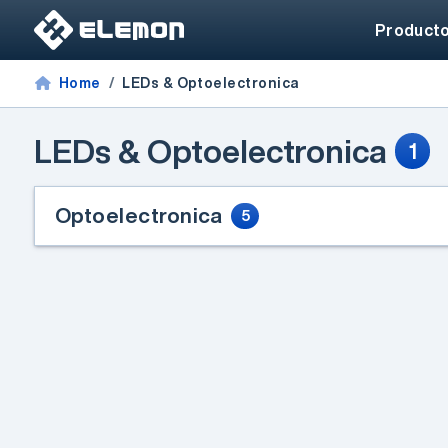
Product
Home
LEDs & Optoelectronica
LEDs & Optoelectronica
1
Optoelectronica
5
FPGAs de alto rendimiento
Webinar de FPGAs
Microchip
Un especialista de Microchip
presentará las principales