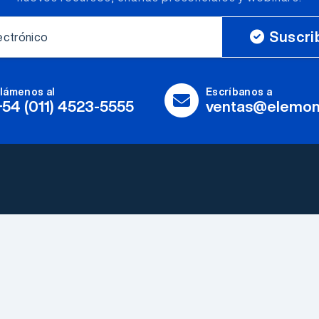
Suscri
ectrónico
lámenos al
Escríbanos a
+54 (011) 4523-5555
ventas@elemon
Fabricantes
Herramientas y
Explorar todos
Accesorios
Somos Electrónica
LEDs & Optoelectronica
Elemon®
Producto Electrico
Conózcanos mejor
Industrial