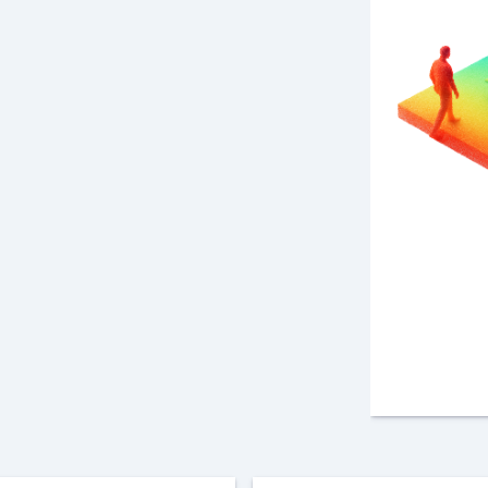
Contienen redes IoT
agregando GPS, 2G/3G/4G,
CAT-M1, NB y GNSS
al
alcance de tu mano.
Conozca más