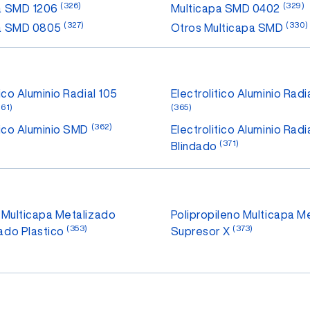
(326)
(329)
a SMD 1206
Multicapa SMD 0402
(327)
(330)
pa SMD 0805
Otros Multicapa SMD
tico Aluminio Radial 105
Electrolitico Aluminio Radi
361)
(365)
(362)
tico Aluminio SMD
Electrolitico Aluminio Radi
(371)
Blindado
 Multicapa Metalizado
Polipropileno Multicapa M
(353)
(373)
ado Plastico
Supresor X