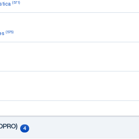
(571)
stica
(575)
res
OPRO)
4