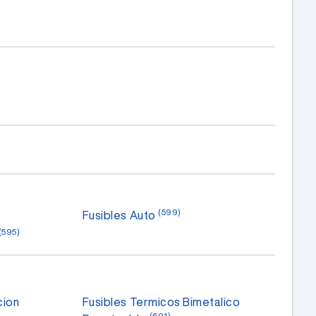
(599)
Fusibles Auto
(595)
cion
Fusibles Termicos Bimetalico
(601)