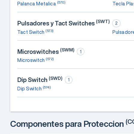
(570)
Palanca Metalica
Tecla Pla
(SWT)
Pulsadores y Tact Switches
2
(573)
Tact Switch
Pulsado
(SWM)
Microswitches
1
(572)
Microswitch
(SWD)
Dip Switch
1
(574)
Dip Switch
(C
Componentes para Proteccion