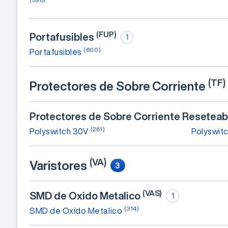
(FUP)
Portafusibles
1
(600)
Portafusibles
(TF)
Protectores de Sobre Corriente
Protectores de Sobre Corriente Resetea
(261)
Polyswitch 30V
Polyswit
(VA)
Varistores
3
(VAS)
SMD de Oxido Metalico
1
(314)
SMD de Oxido Metalico