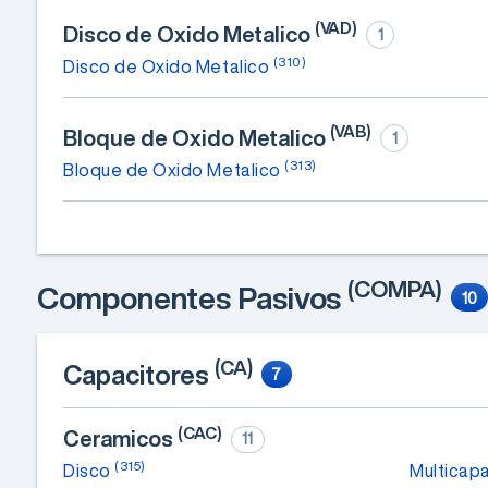
(VAD)
Disco de Oxido Metalico
1
(310)
Disco de Oxido Metalico
(VAB)
Bloque de Oxido Metalico
1
(313)
Bloque de Oxido Metalico
(COMPA)
Componentes Pasivos
10
(CA)
Capacitores
7
(CAC)
Ceramicos
11
(315)
Disco
Multicap