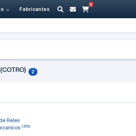
0
os
Fabricantes
(COTRO)
s
2
de Reles
(355)
ecanicos