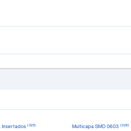
(325)
(328)
a Insertados
Multicapa SMD 0603