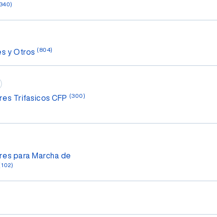
340)
(804)
es y Otros
(300)
res Trifasicos CFP
res para Marcha de
(102)