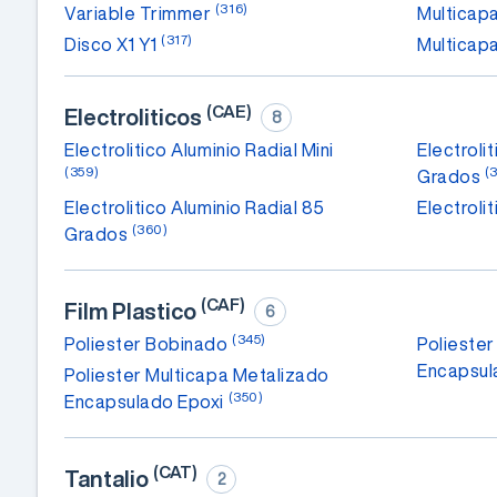
(316)
Variable Trimmer
Multicap
(317)
Disco X1 Y1
Multica
(CAE)
Electroliticos
8
Electrolitico Aluminio Radial Mini
Electroli
(359)
(
Grados
Electrolitico Aluminio Radial 85
Electroli
(360)
Grados
(CAF)
Film Plastico
6
(345)
Poliester Bobinado
Poliester
Encapsul
Poliester Multicapa Metalizado
(350)
Encapsulado Epoxi
(CAT)
Tantalio
2