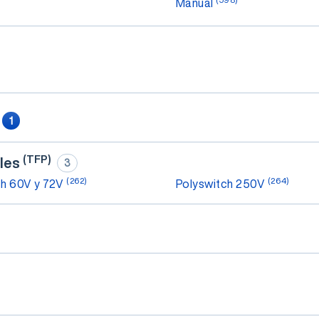
Manual
1
(TFP)
bles
3
(262)
(264)
ch 60V y 72V
Polyswitch 250V