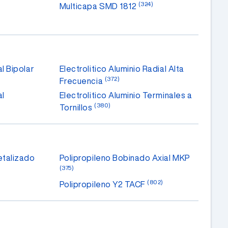
(324)
Multicapa SMD 1812
al Bipolar
Electrolitico Aluminio Radial Alta
(372)
Frecuencia
al
Electrolitico Aluminio Terminales a
(380)
Tornillos
etalizado
Polipropileno Bobinado Axial MKP
(375)
(802)
Polipropileno Y2 TACF