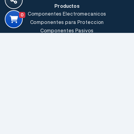
Productos
Componentes Electromecanicos
0
Componentes para Proteccion
Componentes Pasivos
Comunicacion Inalambrica
Conectores y Cables
Fuentes, Conversores y Led Drivers
Herramientas y Accesorios
LEDs & Optoelectronica
Producto Electrico Industrial
Semiconductores
Sensores
Fabricantes
Explorar todos
Somos Electrónica Elemon®