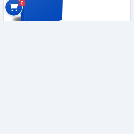
0
Catálogos de Productos
Consulte nuestro catálogo por
actividad y tecnología con los
productos específicos para
cada necesidad
Explorar catálogo por actividad y
tecnología
Newsletters
Suscríbase a nuestro newsletter