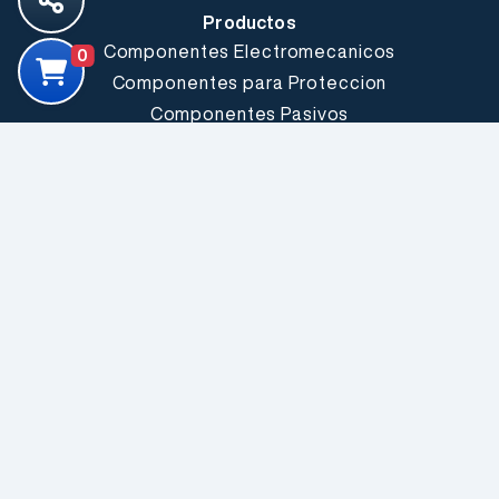
Productos
Componentes Electromecanicos
0
Componentes para Proteccion
Componentes Pasivos
Comunicacion Inalambrica
Conectores y Cables
Fuentes, Conversores y Led Drivers
Herramientas y Accesorios
LEDs & Optoelectronica
Producto Electrico Industrial
Semiconductores
Sensores
Fabricantes
Explorar todos
Somos Electrónica Elemon®