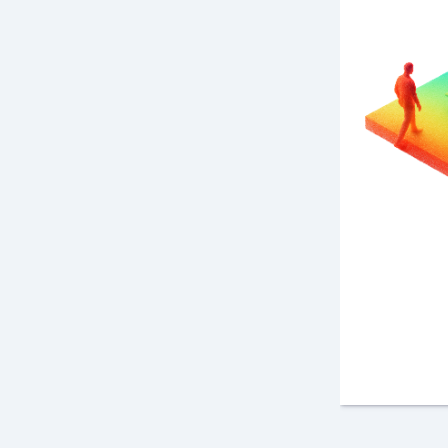
MAIN & SHIELD
Contienen redes IoT
agregando GPS, 2G/3G/4G,
CAT-M1, NB y GNSS
al
alcance de tu mano.
Conozca más