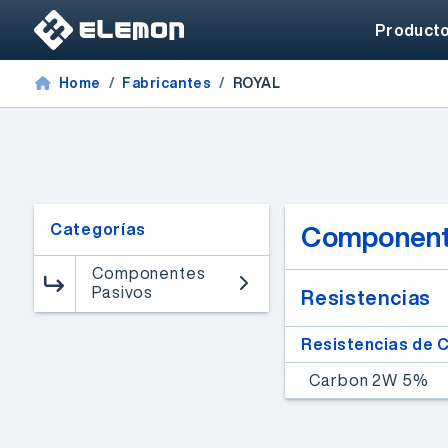
Product
Home
Fabricantes
ROYAL
Categorías
Component
Componentes
Pasivos
Resistencias
FPGAs de alto rendimiento
Resistencias de 
Webinar de FPGAs
Carbon 2W 5%
Microchip
Un especialista de Microchip