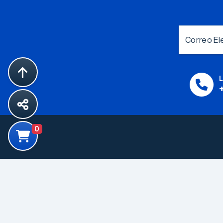
Correo El
L
0
Productos
Componentes
Electromecanicos
Componentes para
Proteccion