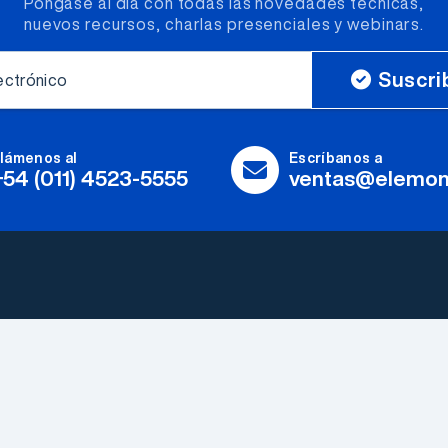
Póngase al día con todas las novedades técnicas,
nuevos recursos, charlas presenciales y webinars.
Suscri
ectrónico
lámenos al
Escríbanos a
+54 (011) 4523-5555
ventas@elemon
Fabricantes
Herramientas y
Explorar todos
Accesorios
Somos Electrónica
LEDs & Optoelectronica
Elemon®