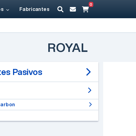
0
os
Fabricantes
ROYAL
es Pasivos
Carbon
Un desarrollo de
Electrónica Elemon®
EESA IOT V2 -