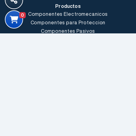
Productos
Componentes Electromecanicos
0
Componentes para Proteccion
Componentes Pasivos
Comunicacion Inalambrica
Conectores y Cables
Fuentes, Conversores y Led Drivers
Herramientas y Accesorios
LEDs & Optoelectronica
Producto Electrico Industrial
Semiconductores
Sensores
Fabricantes
Explorar todos
Somos Electrónica Elemon®