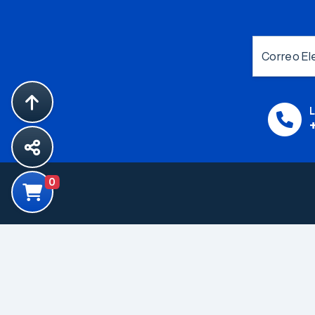
Correo El
L
0
Productos
Componentes
Electromecanicos
Componentes para
Proteccion