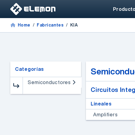
Product
Home
Fabricantes
KIA
Categorías
Semicondu
Semiconductores
Circuitos Inte
FPGAs de alto rendimiento
Lineales
Webinar de FPGAs
Amplifiers
Microchip
Un especialista de Microchip