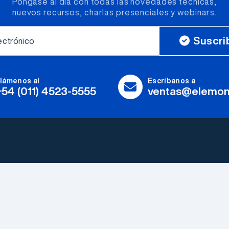
Póngase al día con todas las novedades técnicas,
nuevos recursos, charlas presenciales y webinars.
Suscri
ectrónico
lámenos al
Escríbanos a
+54 (011) 4523-5555
ventas@elemon
Fabricantes
Herramientas y
Explorar todos
Accesorios
Somos Electrónica
LEDs & Optoelectronica
Elemon®