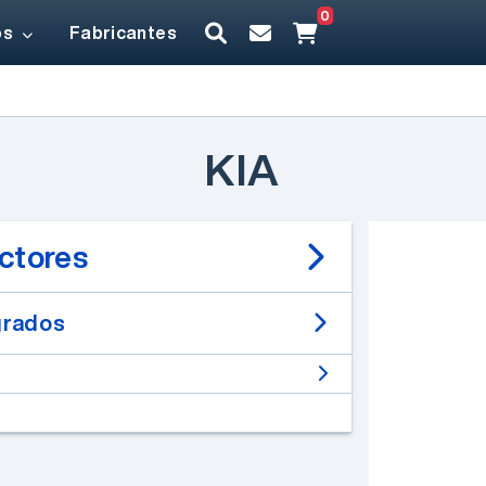
0
os
Fabricantes
KIA
ctores
grados
Un desarrollo de
Electrónica Elemon®
EESA IOT V2 -