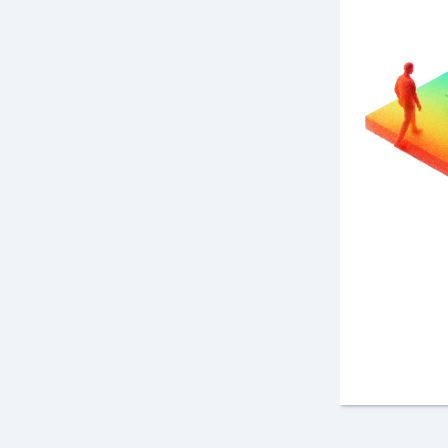
MAIN & SHIELD
Contienen redes IoT
agregando GPS, 2G/3G/4G,
CAT-M1, NB y GNSS
al
alcance de tu mano.
Conozca más