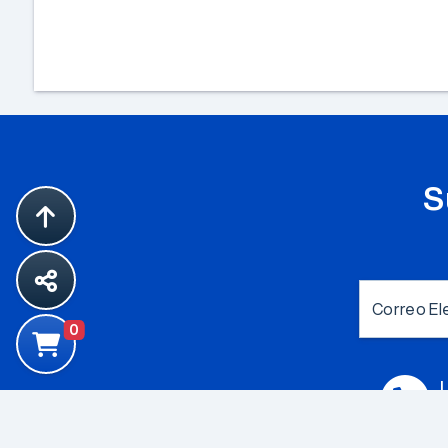
S
Correo El
0
L