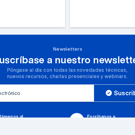
Newsletters
uscríbase a nuestro newslett
Póngase al día con todas las novedades técnicas,
nuevos recursos, charlas presenciales y webinars.
Suscri
ectrónico
lámenos al
Escríbanos a
+54 (011) 4523-5555
ventas@elemon