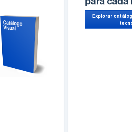
para cada
Explorar catálog
tecn