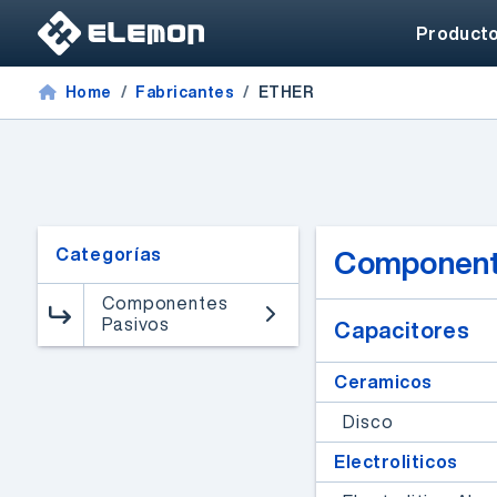
Product
Home
Fabricantes
ETHER
Categorías
Component
Componentes
Pasivos
Capacitores
FPGAs de alto rendimiento
Ceramicos
Webinar de FPGAs
Disco
Microchip
Electroliticos
Un especialista de Microchip