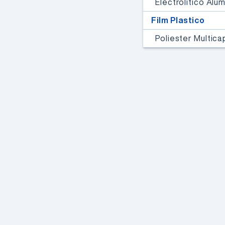
Electrolitico Alu
presentará las principales
características y
Film Plastico
aplicaciones de las FPGAs,
Poliester Multic
compartiendo experiencias
y conocimientos.
Inscribite