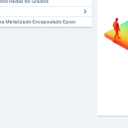
minio Radial 85 Grados
MAIN & SHIELD
Contienen redes IoT
apa Metalizado Encapsulado Epoxi
agregando GPS, 2G/3G/4G,
CAT-M1, NB y GNSS
al
alcance de tu mano.
Conozca más