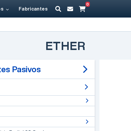
0
os
Fabricantes
ETHER
es Pasivos
Un desarrollo de
Electrónica Elemon®
EESA IOT V2 -