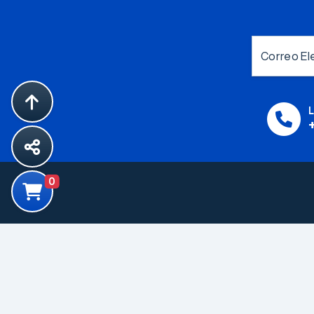
Correo El
L
0
Productos
Componentes
Electromecanicos
Componentes para
Proteccion