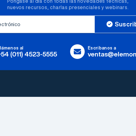
Póngase al día con todas las novedades técnicas,
nuevos recursos, charlas presenciales y webinars.
Suscri
ectrónico
lámenos al
Escríbanos a
+54 (011) 4523-5555
ventas@elemon
Fabricantes
Herramientas y
Explorar todos
Accesorios
Somos Electrónica
LEDs & Optoelectronica
Elemon®