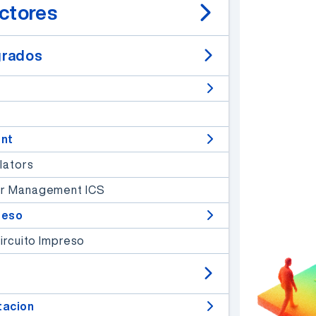
ctores
grados
nt
lators
Un desarrollo de
Electrónica Elemon®
er Management ICS
EESA IOT V2 -
reso
MAIN & SHIELD
ircuito Impreso
Contienen redes IoT
agregando GPS, 2G/3G/4G,
CAT-M1, NB y GNSS
al
alcance de tu mano.
tacion