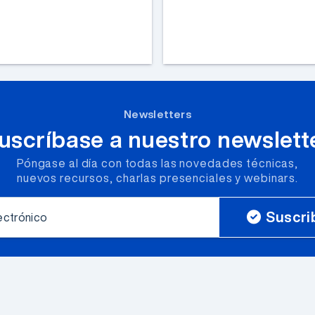
Newsletters
uscríbase a nuestro newslett
Póngase al día con todas las novedades técnicas,
nuevos recursos, charlas presenciales y webinars.
Suscri
ectrónico
lámenos al
Escríbanos a
+54 (011) 4523-5555
ventas@elemon