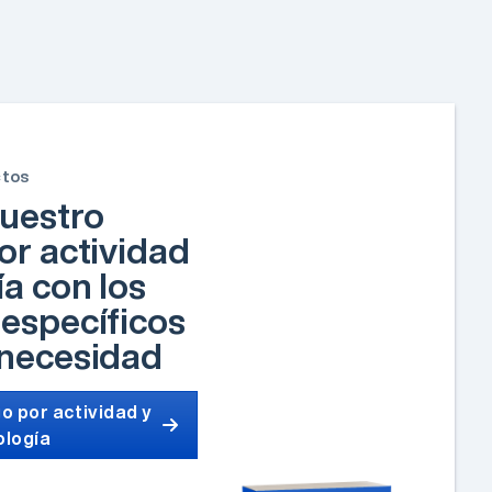
ctos
uestro
or actividad
ía con los
específicos
 necesidad
o por actividad y
ología