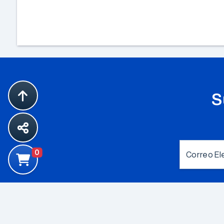
S
0
Correo El
L