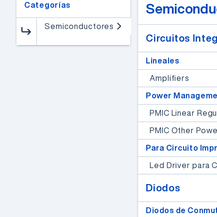
Categorías
Semicondu
Semiconductores
Circuitos Inte
Lineales
Amplifiers
FPGAs de alto rendimiento
Power Manageme
Webinar de FPGAs
PMIC Linear Regu
Microchip
PMIC Other Pow
Un especialista de Microchip
Para Circuito Imp
presentará las principales
características y
Led Driver para C
aplicaciones de las FPGAs,
Diodos
compartiendo experiencias
y conocimientos.
Diodos de Conmu