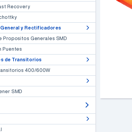
ast Recovery
Conozca más
chottky
 General y Rectificadores
de Propositos Generales SMD
n Puentes
s de Transitorios
ransitorios 400/600W
Zener SMD
l