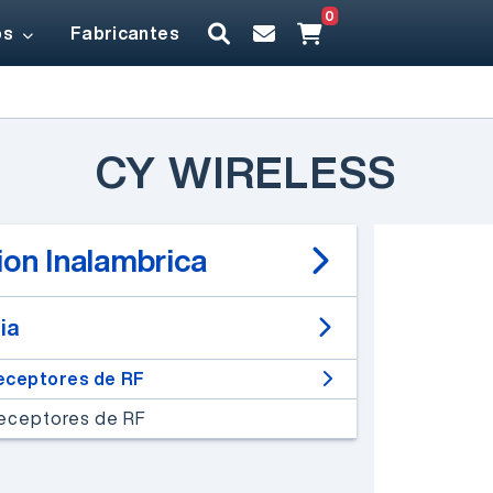
0
os
Fabricantes
CY WIRELESS
on Inalambrica
ia
eceptores de RF
Receptores de RF
Un desarrollo de
Electrónica Elemon®
EESA IOT V2 -