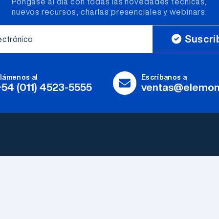
Póngase al día con todas las novedades técnicas,
nuevos recursos, charlas presenciales y webinars.
Suscri
ectrónico
lámenos al
Escríbanos a
+54 (011) 4523-5555
ventas@elemon
Fabricantes
Herramientas y
Explorar todos
Accesorios
Somos Electrónica
LEDs & Optoelectronica
Elemon®