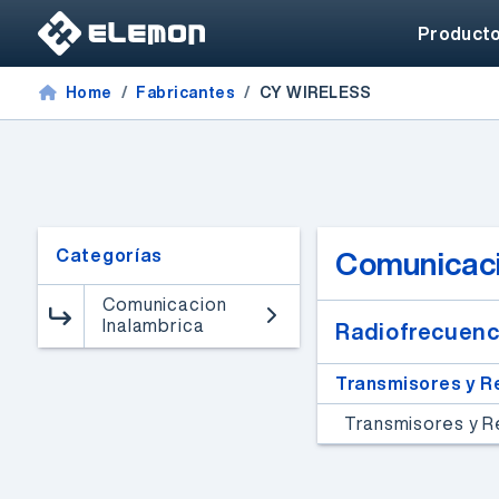
Product
Home
Fabricantes
CY WIRELESS
Categorías
Comunicaci
Comunicacion
Inalambrica
Radiofrecuenc
FPGAs de alto rendimiento
Transmisores y R
Webinar de FPGAs
Transmisores y 
Microchip
Un especialista de Microchip