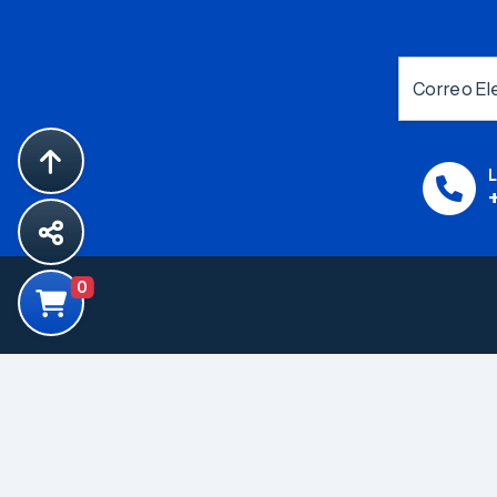
Correo El
L
0
Productos
Componentes
Electromecanicos
Componentes para
Proteccion