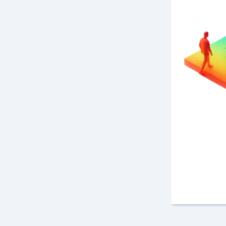
MAIN & SHIELD
Contienen redes IoT
agregando GPS, 2G/3G/4G,
CAT-M1, NB y GNSS
al
alcance de tu mano.
Conozca más