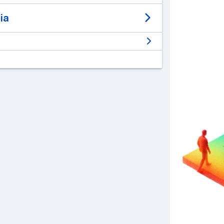
ia
Un desarrollo de
Electrónica Elemon®
EESA IOT V2 -
MAIN & SHIELD
Contienen redes IoT
agregando GPS, 2G/3G/4G,
CAT-M1, NB y GNSS
al
alcance de tu mano.
Conozca más