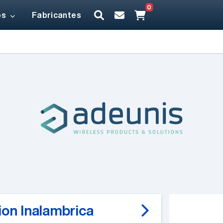
0
os
Fabricantes
on Inalambrica