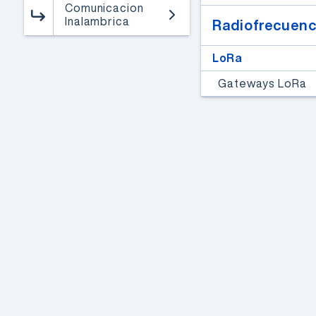
Comunicacion
Inalambrica
Radiofrecuenc
LoRa
FPGAs de alto rendimiento
Webinar de FPGAs
Gateways LoRa
Microchip
Un especialista de Microchip
presentará las principales
características y
aplicaciones de las FPGAs,
compartiendo experiencias
y conocimientos.
Inscribite