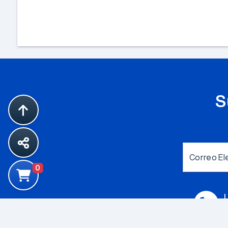
S
Correo El
0
L