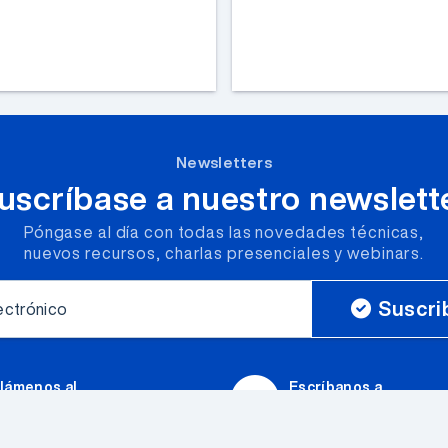
Newsletters
uscríbase a nuestro newslett
Póngase al día con todas las novedades técnicas,
nuevos recursos, charlas presenciales y webinars.
Suscri
ectrónico
lámenos al
Escríbanos a
+54 (011) 4523-5555
ventas@elemon