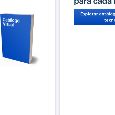
para cada
Explorar catálog
tecn