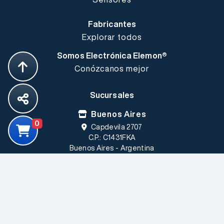
Fabricantes
Explorar todos
Somos Electrónica Elemon®
Conózcanos mejor
Sucursales
Buenos Aires
0
Capdevila 2707
C.P.: C1431FKA
Buenos Aires - Argentina
Córdoba
Rufino Cuervo 1085 Loc.5
Barrio Las Rosas
C.P.: X5009GAA
Córdoba - Argentina