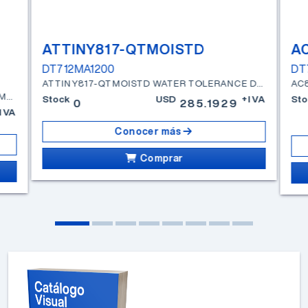
ATTINY817-QTMOISTD
A
DT712MA1200
DT
ATTINY817-QTMOISTD WATER TOLERANCE DEMO KIT
AC8
MULTIMEDIA EXPANSION BOARD 3.2" TFT DM320005 (N)
Stock
USD
+IVA
Sto
0
285.1929
IVA
Conocer más
Comprar