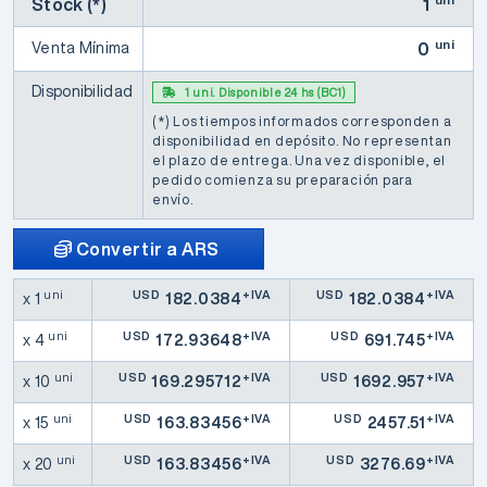
Stock (*)
1
uni
Venta Mínima
0
Disponibilidad
1 uni. Disponible 24 hs (BC1)
(*) Los tiempos informados corresponden a
disponibilidad en depósito. No representan
el plazo de entrega. Una vez disponible, el
pedido comienza su preparación para
envío.
Convertir a ARS
uni
USD
+IVA
USD
+IVA
x 1
182.0384
182.0384
uni
USD
+IVA
USD
+IVA
x 4
172.93648
691.745
uni
USD
+IVA
USD
+IVA
x 10
169.295712
1692.957
uni
USD
+IVA
USD
+IVA
x 15
163.83456
2457.51
uni
USD
+IVA
USD
+IVA
x 20
163.83456
3276.69