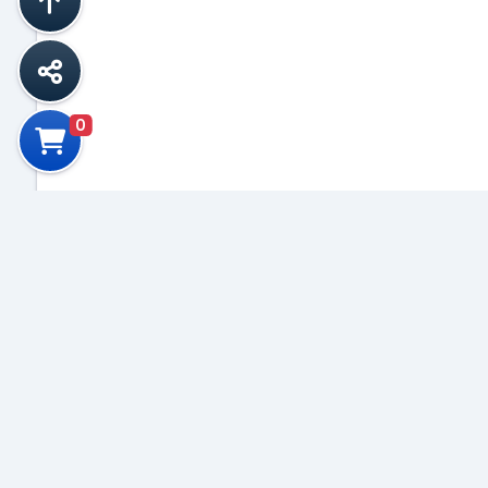
0
S
Correo El