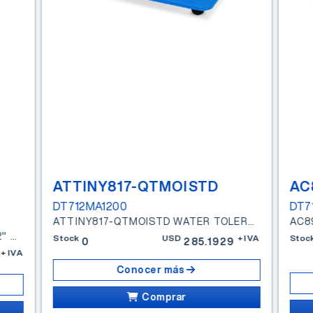
ATTINY817-QTMOISTD
AC
DT712MA1200
DT7
ATTINY817-QTMOISTD WATER TOLERANCE DEMO KIT
MULTIMEDIA EXPANSION BOARD 3.2" TFT DM320005 (N)
Stock
USD
+IVA
Stoc
0
285.1929
+IVA
Conocer más
Comprar