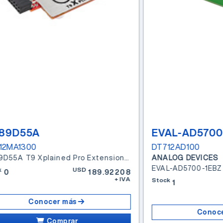
89D55A
EVAL-AD5700
12MA1300
DT712AD100
AC89D55A T9 Xplained Pro Extension Kit
ANALOG DEVICES
k
USD
0
189.92208
+IVA
Stock
1
Conocer más
Conoc
Comprar