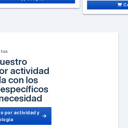
C
ctos
uestro
or actividad
ía con los
específicos
 necesidad
o por actividad y
ología