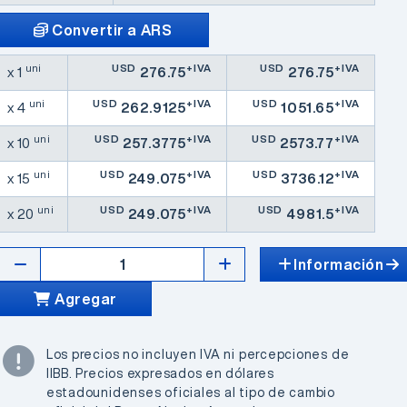
Convertir a ARS
uni
USD
+IVA
USD
+IVA
x 1
276.75
276.75
uni
USD
+IVA
USD
+IVA
x 4
262.9125
1051.65
uni
USD
+IVA
USD
+IVA
x 10
257.3775
2573.77
uni
USD
+IVA
USD
+IVA
x 15
249.075
3736.12
uni
USD
+IVA
USD
+IVA
x 20
249.075
4981.5
Información
Agregar
Los precios no incluyen IVA ni percepciones de
IIBB. Precios expresados en dólares
estadounidenses oficiales al tipo de cambio