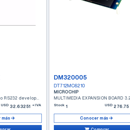
K
DM320005
DT712MC6210
MICROCHIP
MCP2200-EVK USB to RS232 development and evaluation board (N)
USD
+IVA
Stock
USD
32.63251
1
276.75
 más
Conocer más
mprar
Comprar