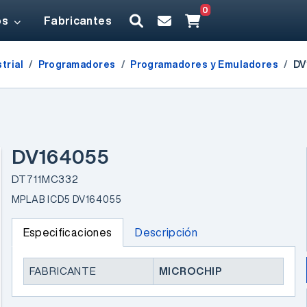
0
os
Fabricantes
trial
Programadores
Programadores y Emuladores
DV
DV164055
DT711MC332
MPLAB ICD5 DV164055
Especificaciones
Descripción
FABRICANTE
MICROCHIP