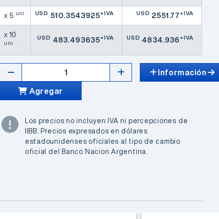
uni
USD
+IVA
USD
+IVA
x 5
510.3543925
2551.77
x 10
USD
+IVA
USD
+IVA
483.493635
4834.936
uni
Información
Agregar
Los precios no incluyen IVA ni percepciones de
IIBB. Precios expresados en dólares
estadounidenses oficiales al tipo de cambio
oficial del Banco Nacion Argentina.