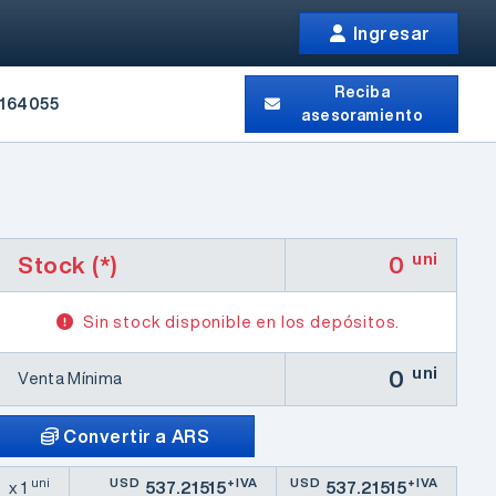
Ingresar
Reciba
164055
asesoramiento
uni
Stock (*)
0
Sin stock disponible en los depósitos.
uni
0
Venta Mínima
Convertir a ARS
uni
USD
+IVA
USD
+IVA
x 1
537.21515
537.21515