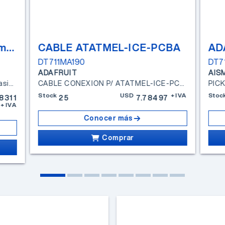
ATATMEL-ICE-BASIC - Atmel-ICE Basic Kit
CABLE ATATMEL-ICE-PCBA
DT711MA190
DT7
ADAFRUIT
AIS
ATATMEL-ICE-BASIC - Atmel-ICE Basic Kit
CABLE CONEXION P/ ATATMEL-ICE-PCBA
Stock
USD
+IVA
Stoc
8311
25
7.78497
+IVA
Conocer más
Comprar