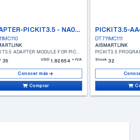
ADAPTER-PICKIT3.5 - NA099
PICKIT3.5-A
11MC110
DT711MC111
MARTLINK
AISMARTLINK
PICKIT3.5 ADAPTER MODULE FOR PICKIT3.5
PICKIT3.5 PROGR
k
USD
+IVA
Stock
35
1.82654
32
Conocer más
Conoc
Comprar
C