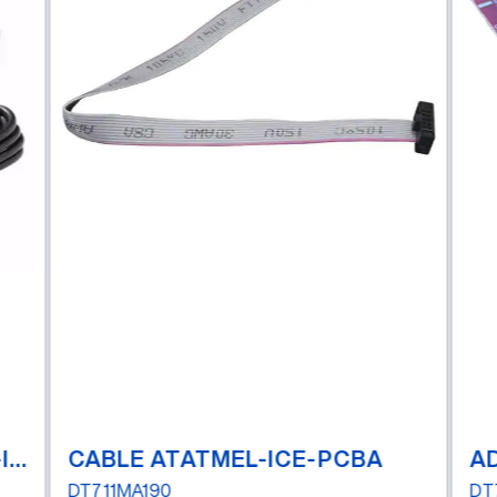
ATATMEL-ICE-BASIC - Atmel-ICE Basic Kit
CABLE ATATMEL-ICE-PCBA
A
DT711MA190
DT