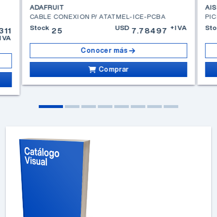
ADAFRUIT
AI
CABLE CONEXION P/ ATATMEL-ICE-PCBA
PIC
Stock
USD
+IVA
Sto
311
25
7.78497
IVA
Conocer más
Comprar