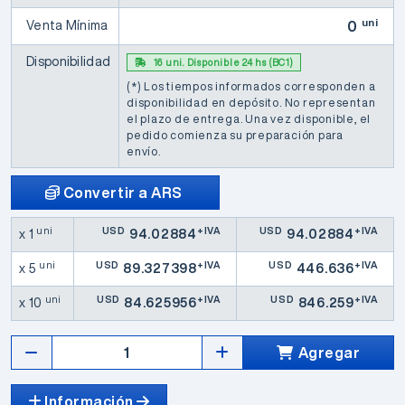
uni
Venta Mínima
0
Disponibilidad
16 uni. Disponible 24 hs (BC1)
(*) Los tiempos informados corresponden a
disponibilidad en depósito. No representan
el plazo de entrega. Una vez disponible, el
pedido comienza su preparación para
envío.
Convertir a ARS
uni
USD
+IVA
USD
+IVA
x 1
94.02884
94.02884
uni
USD
+IVA
USD
+IVA
x 5
89.327398
446.636
uni
USD
+IVA
USD
+IVA
x 10
84.625956
846.259
Agregar
Información