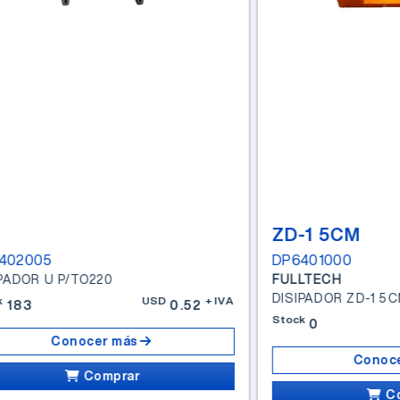
ZD-1 5CM
402005
DP6401000
IPADOR U P/TO220
FULLTECH
k
USD
+IVA
183
0.52
Stock
0
Conocer más
Conoc
Comprar
C