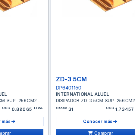
ZD-3 5CM
DP6401150
UEL
INTERNATIONAL ALUEL
DISIPADOR ZD-3 2.5CM SUP=256CM2 DSA=6.5 C/W P/7.5
USD
+IVA
Stock
USD
0.82065
31
1.73457
 más
Conocer más
mprar
Comprar