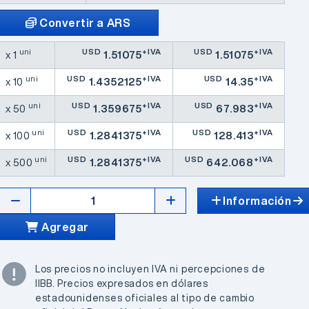
Convertir a ARS
uni
USD
+IVA
USD
+IVA
x 1
1.51075
1.51075
uni
USD
+IVA
USD
+IVA
x 10
1.4352125
14.35
uni
USD
+IVA
USD
+IVA
x 50
1.359675
67.983
uni
USD
+IVA
USD
+IVA
x 100
1.2841375
128.413
uni
USD
+IVA
USD
+IVA
x 500
1.2841375
642.068
Información
Agregar
Los precios no incluyen IVA ni percepciones de
IIBB. Precios expresados en dólares
estadounidenses oficiales al tipo de cambio