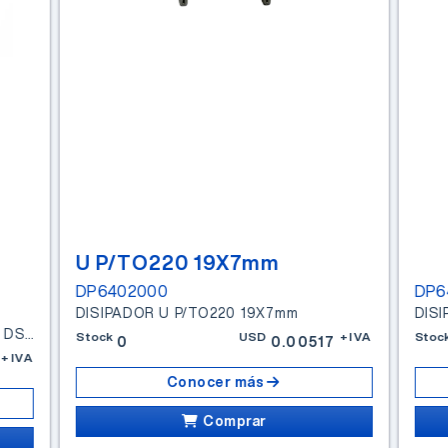
U P/TO220 19X7mm
DP6402000
DP6
DISIPADOR U P/TO220 19X7mm
DIS
DISIPADOR ZD-3 5CM SUP=256CM2 DSA=6.5 C/W P/7.5
Stock
USD
+IVA
Stoc
0
0.00517
+IVA
Conocer más
Comprar