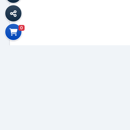
0
S
Correo El