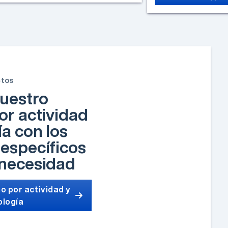
ctos
uestro
or actividad
ía con los
específicos
 necesidad
o por actividad y
ología