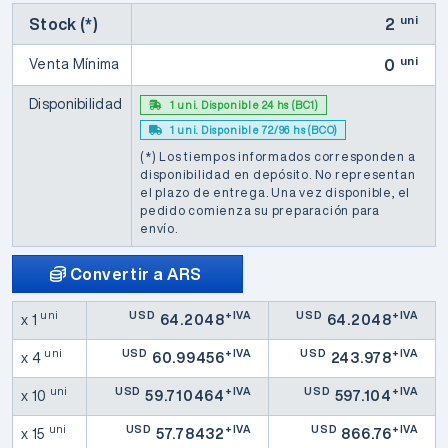
uni
Stock (*)
2
uni
Venta Mínima
0
Disponibilidad
1 uni. Disponible 24 hs (BC1)
1 uni. Disponible 72/96 hs (BCO)
(*) Los tiempos informados corresponden a
disponibilidad en depósito. No representan
el plazo de entrega. Una vez disponible, el
pedido comienza su preparación para
envío.
Convertir a ARS
uni
USD
+IVA
USD
+IVA
x 1
64.2048
64.2048
uni
USD
+IVA
USD
+IVA
x 4
60.99456
243.978
uni
USD
+IVA
USD
+IVA
x 10
59.710464
597.104
uni
USD
+IVA
USD
+IVA
x 15
57.78432
866.76