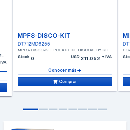
MPFS-DISCO-KIT
M
DT712MD6255
DT
MPFS-DISCO-KIT POLAR FIRE DISCOVERY KIT
ATSAM4S-XPRO EVALUATION KIT SAM4SD32C MICROCONTROLER
Stock
USD
+IVA
Sto
0
211.052
IVA
Conocer más
Comprar