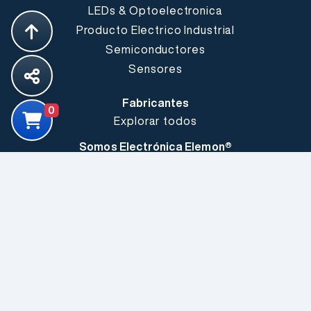
LEDs & Optoelectronica
Producto Electrico Industrial
Semiconductores
Sensores
Fabricantes
0
Explorar todos
Somos Electrónica Elemon®
Conózcanos mejor
Sucursales
Buenos Aires
Capdevila 2707
C.P.: C1431FKA
Buenos Aires - Argentina
Córdoba