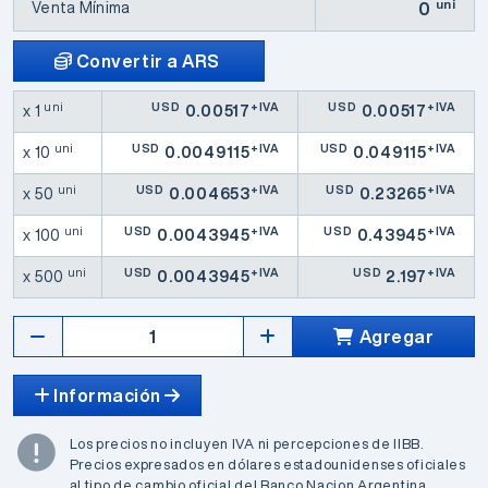
uni
Venta Mínima
0
Convertir a ARS
uni
USD
+IVA
USD
+IVA
x 1
0.00517
0.00517
uni
USD
+IVA
USD
+IVA
x 10
0.0049115
0.049115
uni
USD
+IVA
USD
+IVA
x 50
0.004653
0.23265
uni
USD
+IVA
USD
+IVA
x 100
0.0043945
0.43945
uni
USD
+IVA
USD
+IVA
x 500
0.0043945
2.197
Agregar
Información
Los precios no incluyen IVA ni percepciones de IIBB.
Precios expresados en dólares estadounidenses oficiales
al tipo de cambio oficial del Banco Nacion Argentina.