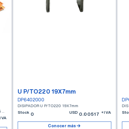
U P/TO220 19X7mm
DP6402000
DP
DISIPADOR U P/TO220 19X7mm
DI
DISIPADOR ZD-3 5CM SUP=256CM2 DSA=6.5 C/W P/7.5
Stock
USD
+IVA
Sto
0
0.00517
IVA
Conocer más