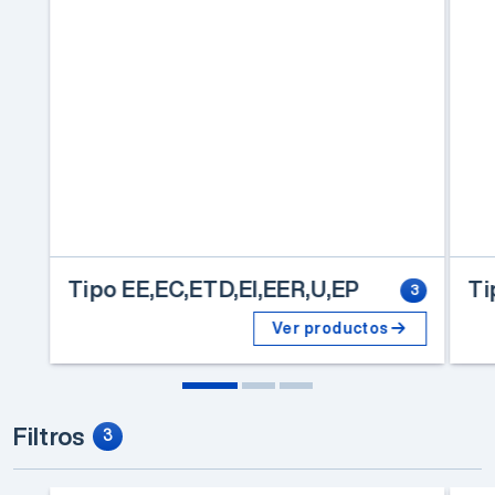
Tipo EE,EC,ETD,EI,EER,U,EP
Ti
3
Ver productos
Filtros
3