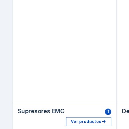
Supresores EMC
De
1
ic
Ver productos