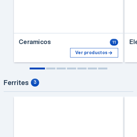
Ceramicos
El
11
Ver productos
Ferrites
3